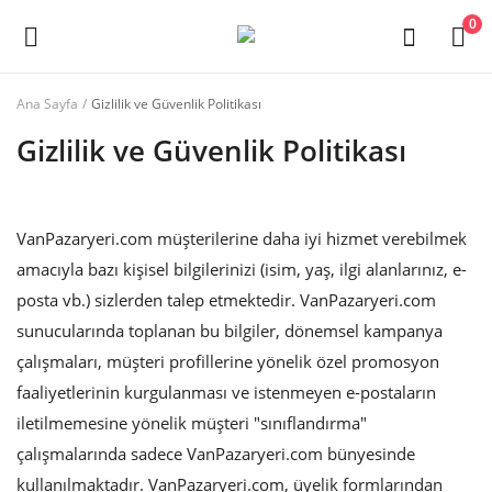
0
Ana Sayfa
Gizlilik ve Güvenlik Politikası
Eczacı
Gizlilik ve Güvenlik Politikası
Girişi
Ana menü
VanPazaryeri.com müşterilerine daha iyi hizmet verebilmek
Kategoriler
amacıyla bazı kişisel bilgilerinizi (isim, yaş, ilgi alanlarınız, e-
posta vb.) sizlerden talep etmektedir. VanPazaryeri.com
Ana Sayfa
sunucularında toplanan bu bilgiler, dönemsel kampanya
çalışmaları, müşteri profillerine yönelik özel promosyon
Favoriler
faaliyetlerinin kurgulanması ve istenmeyen e-postaların
İletişim
iletilmemesine yönelik müşteri "sınıflandırma"
çalışmalarında sadece VanPazaryeri.com bünyesinde
Makaleler
kullanılmaktadır. VanPazaryeri.com, üyelik formlarından