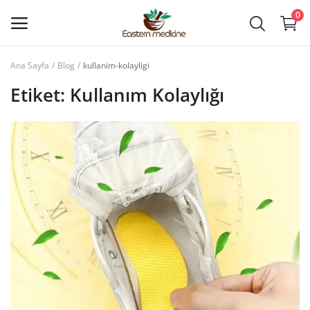
0
Ana Sayfa
Blog
kullanim-kolayligi
Eczacı
Etiket: Kullanım Kolaylığı
Girişi
Ana menü
Kategoriler
Ana Sayfa
Favoriler
İletişim
Makaleler