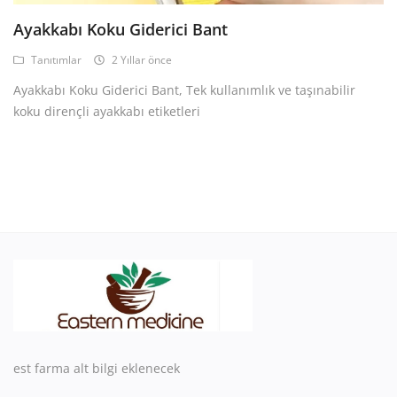
Giriş yap
Ayakkabı Koku Giderici Bant
Tanıtımlar
2 Yıllar önce
Kayıt ol
Ayakkabı Koku Giderici Bant, Tek kullanımlık ve taşınabilir
TRY (₺)
koku dirençli ayakkabı etiketleri
est farma alt bilgi eklenecek