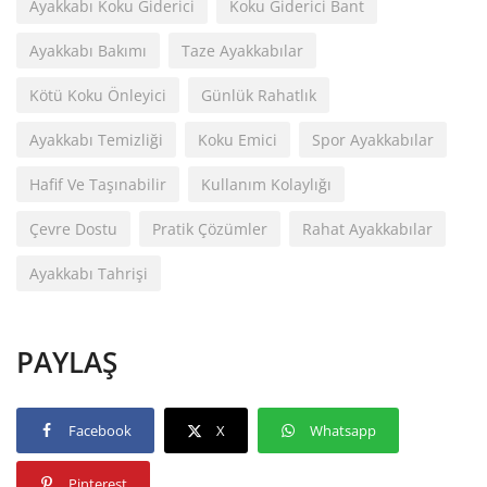
Ayakkabı Koku Giderici
Koku Giderici Bant
Ayakkabı Bakımı
Taze Ayakkabılar
Kötü Koku Önleyici
Günlük Rahatlık
Ayakkabı Temizliği
Koku Emici
Spor Ayakkabılar
Hafif Ve Taşınabilir
Kullanım Kolaylığı
Çevre Dostu
Pratik Çözümler
Rahat Ayakkabılar
Ayakkabı Tahrişi
PAYLAŞ
Facebook
X
Whatsapp
Pinterest