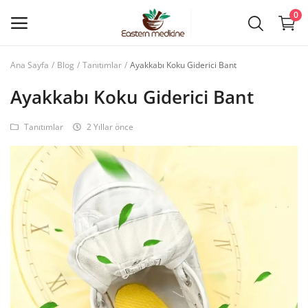
0
Ana Sayfa
Blog
Tanıtımlar
Ayakkabı Koku Giderici Bant
Eczacı
Girişi
Ayakkabı Koku Giderici Bant
Tanıtımlar
2 Yıllar önce
Ana menü
Kategoriler
Ana Sayfa
Favoriler
İletişim
Makaleler