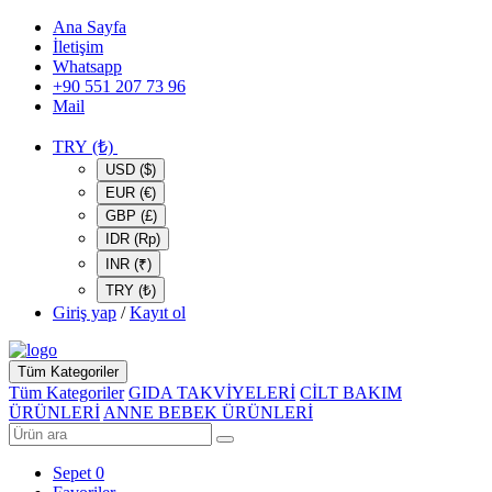
Ana Sayfa
İletişim
Whatsapp
+90 551 207 73 96
Mail
TRY (₺)
USD ($)
EUR (€)
GBP (£)
IDR (Rp)
INR (₹)
TRY (₺)
Giriş yap
/
Kayıt ol
Tüm Kategoriler
Tüm Kategoriler
GIDA TAKVİYELERİ
CİLT BAKIM
ÜRÜNLERİ
ANNE BEBEK ÜRÜNLERİ
Sepet
0