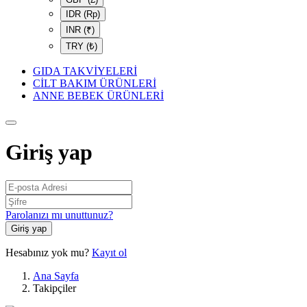
IDR (Rp)
INR (₹)
TRY (₺)
GIDA TAKVİYELERİ
CİLT BAKIM ÜRÜNLERİ
ANNE BEBEK ÜRÜNLERİ
Giriş yap
Parolanızı mı unuttunuz?
Giriş yap
Hesabınız yok mu?
Kayıt ol
Ana Sayfa
Takipçiler