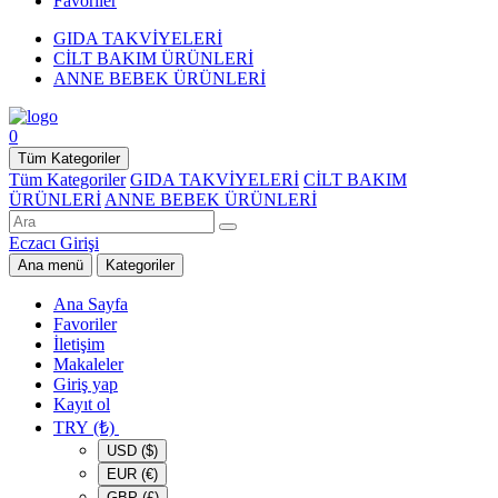
Favoriler
GIDA TAKVİYELERİ
CİLT BAKIM ÜRÜNLERİ
ANNE BEBEK ÜRÜNLERİ
0
Tüm Kategoriler
Tüm Kategoriler
GIDA TAKVİYELERİ
CİLT BAKIM
ÜRÜNLERİ
ANNE BEBEK ÜRÜNLERİ
Eczacı Girişi
Ana menü
Kategoriler
Ana Sayfa
Favoriler
İletişim
Makaleler
Giriş yap
Kayıt ol
TRY (₺)
USD ($)
EUR (€)
GBP (£)